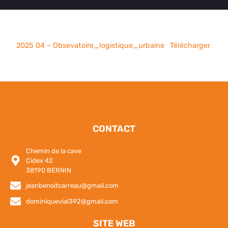
2025 04 – Obsevatoire_logistique_urbaine
Télécharger
CONTACT
Chemin de la cave
Cidex 42
38190 BERNIN
jeanbenoitcarreau@gmail.com
dominiquevial392@gmail.com
SITE WEB