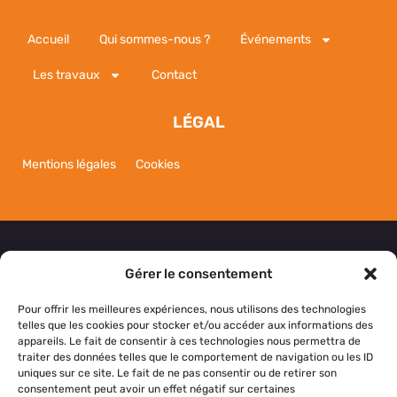
Accueil
Qui sommes-nous ?
Événements
Les travaux
Contact
LÉGAL
Mentions légales
Cookies
Gérer le consentement
NOUS CONTACTER
Pour offrir les meilleures expériences, nous utilisons des technologies
telles que les cookies pour stocker et/ou accéder aux informations des
appareils. Le fait de consentir à ces technologies nous permettra de
Si vous avez des questions, des suggestions ou si
traiter des données telles que le comportement de navigation ou les ID
vous souhaitez simplement nous dire bonjour,
uniques sur ce site. Le fait de ne pas consentir ou de retirer son
consentement peut avoir un effet négatif sur certaines
n’hésitez pas à nous contacter.