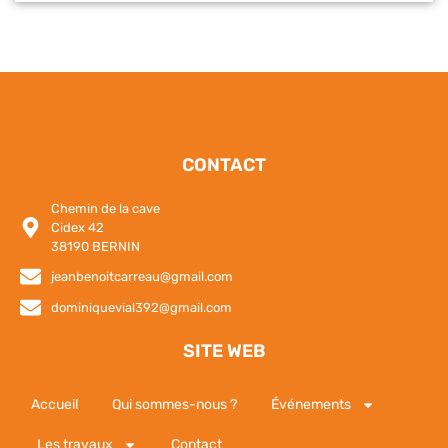
CONTACT
Chemin de la cave
Cidex 42
38190 BERNIN
jeanbenoitcarreau@gmail.com
dominiquevial392@gmail.com
SITE WEB
Accueil
Qui sommes-nous ?
Événements
Les travaux
Contact