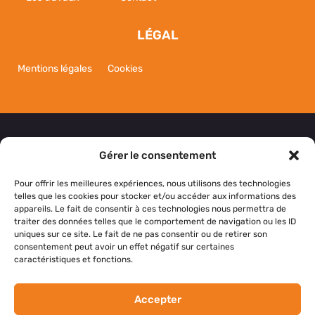
LÉGAL
Mentions légales
Cookies
Gérer le consentement
NOUS CONTACTER
Pour offrir les meilleures expériences, nous utilisons des technologies
telles que les cookies pour stocker et/ou accéder aux informations des
appareils. Le fait de consentir à ces technologies nous permettra de
Si vous avez des questions, des suggestions ou si
traiter des données telles que le comportement de navigation ou les ID
vous souhaitez simplement nous dire bonjour,
uniques sur ce site. Le fait de ne pas consentir ou de retirer son
consentement peut avoir un effet négatif sur certaines
n’hésitez pas à nous contacter.
caractéristiques et fonctions.
NOS RÉSEAUX SOCIAUX
Accepter