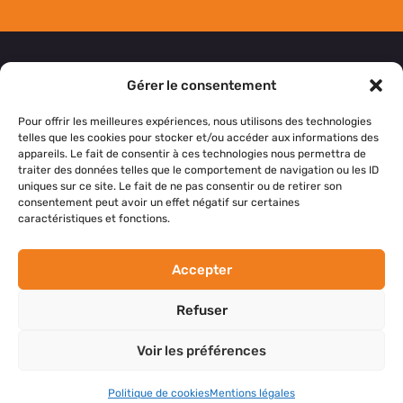
Gérer le consentement
NOUS CONTACTER
Pour offrir les meilleures expériences, nous utilisons des technologies
telles que les cookies pour stocker et/ou accéder aux informations des
appareils. Le fait de consentir à ces technologies nous permettra de
Si vous avez des questions, des suggestions ou si
traiter des données telles que le comportement de navigation ou les ID
vous souhaitez simplement nous dire bonjour,
uniques sur ce site. Le fait de ne pas consentir ou de retirer son
consentement peut avoir un effet négatif sur certaines
n’hésitez pas à nous contacter.
caractéristiques et fonctions.
NOS RÉSEAUX SOCIAUX
Accepter
Refuser
Voir les préférences
Politique de cookies
Mentions légales