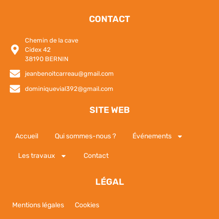
CONTACT
Chemin de la cave
Cidex 42
38190 BERNIN
jeanbenoitcarreau@gmail.com
dominiquevial392@gmail.com
SITE WEB
Accueil
Qui sommes-nous ?
Événements
Les travaux
Contact
LÉGAL
Mentions légales
Cookies