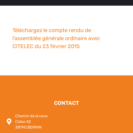
Téléchargez le compte rendu de
l’assemblée générale ordinaire avec
CITELEC du 23 février 2015
CONTACT
Chemin de la cave
Cidex 42
38190 BERNIN