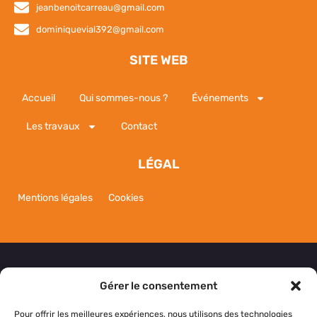
jeanbenoitcarreau@gmail.com
dominiquevial392@gmail.com
SITE WEB
Accueil
Qui sommes-nous ?
Événements
Les travaux
Contact
LÉGAL
Mentions légales
Cookies
Gérer le consentement
NOUS CONTACTER
Pour offrir les meilleures expériences, nous utilisons des technologies