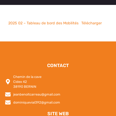
2025 02 – Tableau de bord des Mobilités
Télécharger
CONTACT
Chemin de la cave
Cidex 42
38190 BERNIN
jeanbenoitcarreau@gmail.com
dominiquevial392@gmail.com
SITE WEB