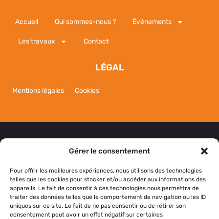
Accueil
Qui sommes-nous ?
Événements
Les travaux
Contact
LÉGAL
Mentions légales
Cookies
Gérer le consentement
NOUS CONTACTER
Pour offrir les meilleures expériences, nous utilisons des technologies
telles que les cookies pour stocker et/ou accéder aux informations des
appareils. Le fait de consentir à ces technologies nous permettra de
Si vous avez des questions, des suggestions ou si
traiter des données telles que le comportement de navigation ou les ID
vous souhaitez simplement nous dire bonjour,
uniques sur ce site. Le fait de ne pas consentir ou de retirer son
consentement peut avoir un effet négatif sur certaines
n’hésitez pas à nous contacter.