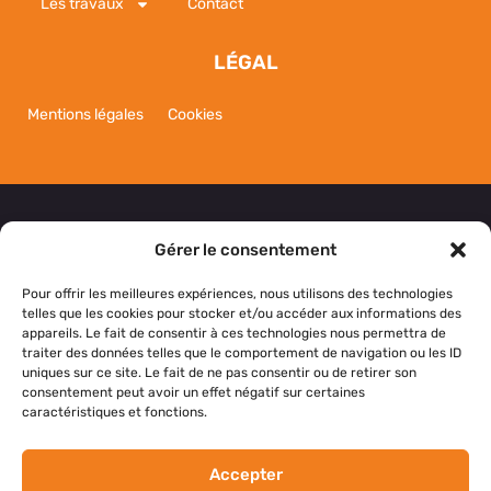
Les travaux
Contact
LÉGAL
Mentions légales
Cookies
Gérer le consentement
NOUS CONTACTER
Pour offrir les meilleures expériences, nous utilisons des technologies
telles que les cookies pour stocker et/ou accéder aux informations des
appareils. Le fait de consentir à ces technologies nous permettra de
Si vous avez des questions, des suggestions ou si
traiter des données telles que le comportement de navigation ou les ID
vous souhaitez simplement nous dire bonjour,
uniques sur ce site. Le fait de ne pas consentir ou de retirer son
consentement peut avoir un effet négatif sur certaines
n’hésitez pas à nous contacter.
caractéristiques et fonctions.
NOS RÉSEAUX SOCIAUX
Accepter