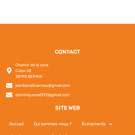
CONTACT
Chemin de la cave
Cidex 42
38190 BERNIN
jeanbenoitcarreau@gmail.com
dominiquevial392@gmail.com
SITE WEB
Accueil
Qui sommes-nous ?
Événements