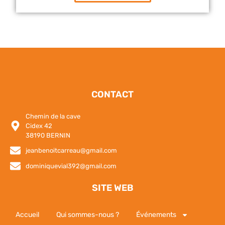
CONTACT
Chemin de la cave
Cidex 42
38190 BERNIN
jeanbenoitcarreau@gmail.com
dominiquevial392@gmail.com
SITE WEB
Accueil
Qui sommes-nous ?
Événements