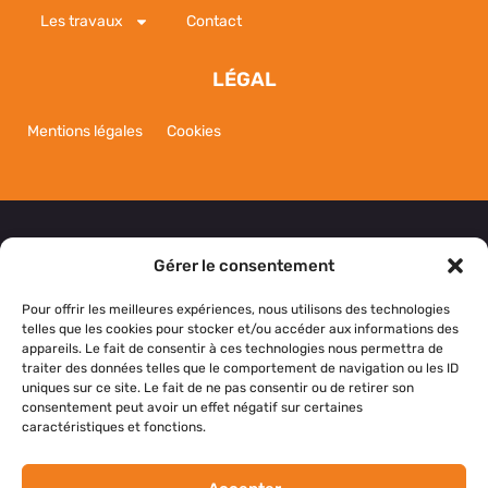
Les travaux
Contact
LÉGAL
Mentions légales
Cookies
Gérer le consentement
NOUS CONTACTER
Pour offrir les meilleures expériences, nous utilisons des technologies
telles que les cookies pour stocker et/ou accéder aux informations des
appareils. Le fait de consentir à ces technologies nous permettra de
Si vous avez des questions, des suggestions ou si
traiter des données telles que le comportement de navigation ou les ID
vous souhaitez simplement nous dire bonjour,
uniques sur ce site. Le fait de ne pas consentir ou de retirer son
consentement peut avoir un effet négatif sur certaines
n’hésitez pas à nous contacter.
caractéristiques et fonctions.
NOS RÉSEAUX SOCIAUX